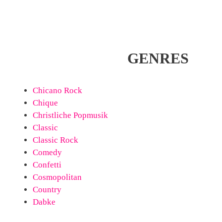
Zum
Inhalt
springen
GENRES
Chicano Rock
Chique
Christliche Popmusik
Classic
Classic Rock
Comedy
Confetti
Cosmopolitan
Country
Dabke