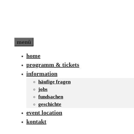
Zum
Inhalt
springen
menü
home
programm & tickets
information
häufige fragen
jobs
fundsachen
geschichte
event location
kontakt