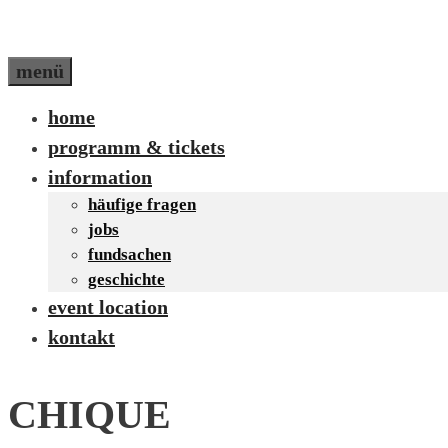
menü
home
programm & tickets
information
häufige fragen
jobs
fundsachen
geschichte
event location
kontakt
CHIQUE