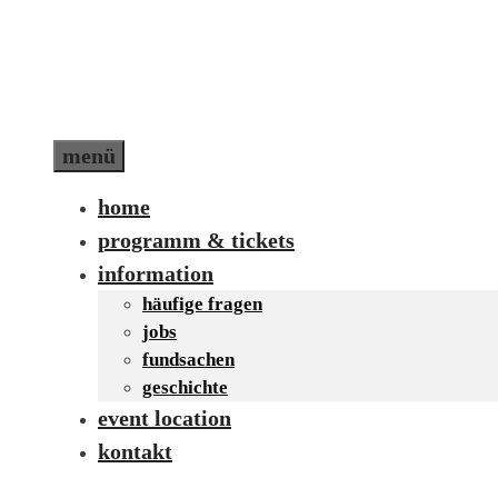
Zum
Inhalt
springen
menü
home
programm & tickets
information
häufige fragen
jobs
fundsachen
geschichte
event location
kontakt