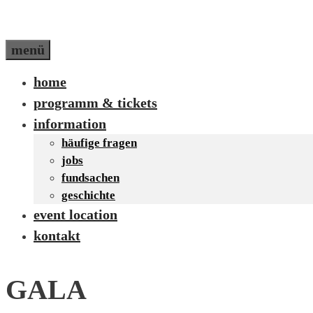
menü
home
programm & tickets
information
häufige fragen
jobs
fundsachen
geschichte
event location
kontakt
GALA