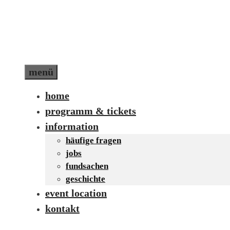
Zum
Inhalt
springen
menü
home
programm & tickets
information
häufige fragen
jobs
fundsachen
geschichte
event location
kontakt