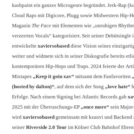
kashpaint ein ganzes Microgenre begründet. Jerk-Rap (ku
Cloud Raps mit Digicore, Plugg sowie Midwestern Hip-
Magazin
The Face
mit Elementen wie „unruhigen Rhythme
verzerrten Vocals“ kategorisiert. Seit seiner Debütsingle
entwickelte
xaviersobased
diese Vision seines einzigart
weiter und widmete sich in seiner Diskografie bereits etl
kontemporären Hip-Hops und Traps. 2024 feierte der Art
Mixtapes
„Keep it goin xav“
mitsamt dem Fanfavoriten
(hosted by dalton)“
, auf dem sich der Song
„love hate“
b
Erfolge. Nach einem Signing bei Atlantic Records gab
xa
2025 mit der Überraschungs-EP
„once more“
sein Major
wird
xaviersobased
gemeinsam mit ksuuvi und Backend a
seiner
Riverside 2.0 Tour
im Kölner Club Bahnhof Ehrenf