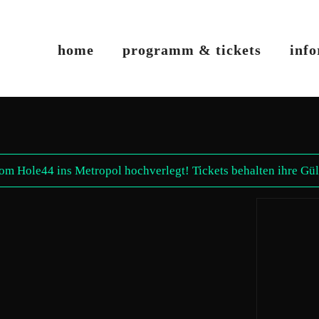
home
programm & tickets
inf
ole44 ins Metropol hochverlegt! Tickets behalten ihre Gült