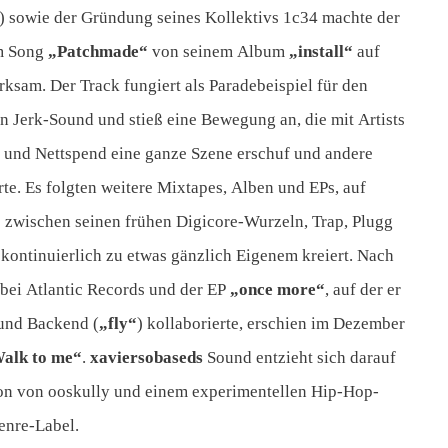
) sowie der Gründung seines Kollektivs 1c34 machte der
em Song
„Patchmade“
von seinem Album
„install“
auf
ksam. Der Track fungiert als Paradebeispiel für den
en Jerk-Sound und stieß eine Bewegung an, die mit Artists
j und Nettspend eine ganze Szene erschuf und andere
rte. Es folgten weitere Mixtapes, Alben und EPs, auf
zwischen seinen frühen Digicore-Wurzeln, Trap, Plugg
kontinuierlich zu etwas gänzlich Eigenem kreiert. Nach
bei Atlantic Records und der EP
„once more“
, auf der er
 und Backend (
„fly“
) kollaborierte, erschien im Dezember
alk to me“
.
xaviersobaseds
Sound entzieht sich darauf
on von ooskully und einem experimentellen Hip-Hop-
enre-Label.