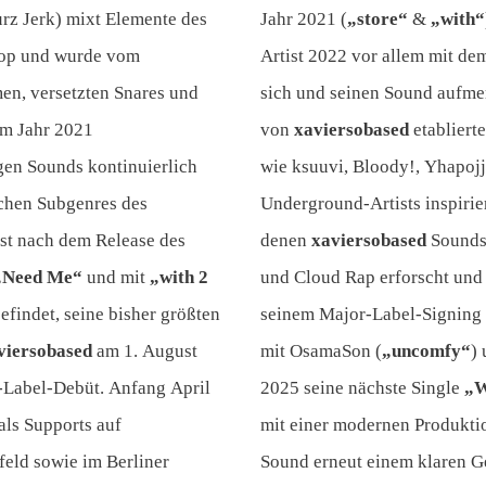
rz Jerk) mixt Elemente des
Jahr 2021 (
„store“
&
„with“
Hop und wurde vom
Artist 2022 vor allem mit d
n, versetzten Snares und
sich und seinen Sound aufmer
 im Jahr 2021
von
xaviersobased
etabliert
igen Sounds kontinuierlich
wie ksuuvi, Bloody!, Yhapoj
ichen Subgenres des
Underground-Artists inspirie
ist nach dem Release des
denen
xaviersobased
Sounds 
„Need Me“
und mit
„with 2
und Cloud Rap erforscht und 
efindet, seine bisher größten
seinem Major-Label-Signing 
viersobased
am 1. August
mit OsamaSon (
„uncomfy“
)
-Label-Debüt. Anfang April
2025 seine nächste Single
„W
ls Supports auf
mit einer modernen Produkti
eld sowie im Berliner
Sound erneut einem klaren G