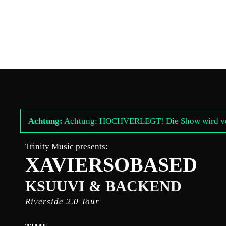
Zum
Inhalt
springen
Achtung:
Achtung: HOCHVERLEGT! Die Show wird vom H
Trinity Music presents:
XAVIERSOBASED
KSUUVI & BACKEND
Riverside 2.0 Tour