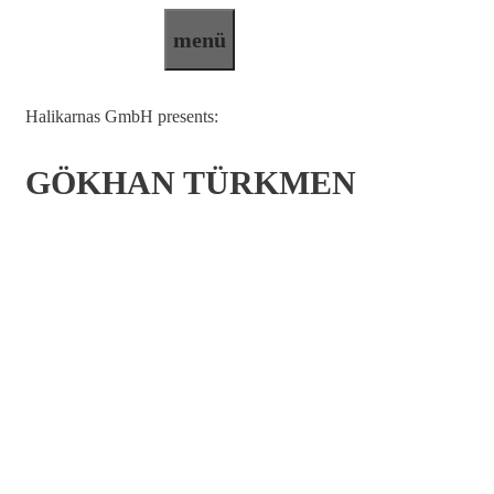
Zum
menü
Inhalt
springen
Halikarnas GmbH presents:
GÖKHAN TÜRKMEN