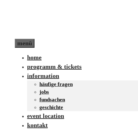
Zum
Inhalt
springen
menü
home
programm & tickets
information
häufige fragen
jobs
fundsachen
geschichte
event location
kontakt