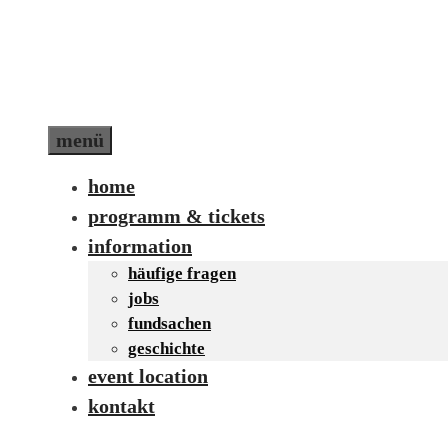
Zum
Inhalt
springen
menü
home
programm & tickets
information
häufige fragen
jobs
fundsachen
geschichte
event location
kontakt