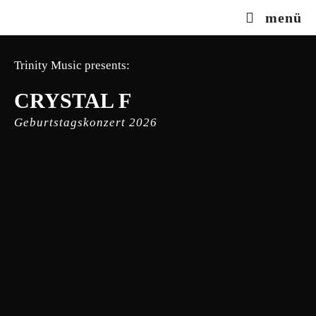
Zum
menü
Inhalt
springen
Trinity Music presents:
CRYSTAL F
Geburtstagskonzert 2026