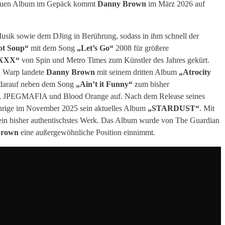
 neuen Album im Gepäck kommt
Danny
Brown
im März 2026 auf
usik sowie dem DJing in Berührung, sodass in ihm schnell der
ot Soup“
mit dem Song
„Let’s Go“
2008 für größere
XXX“
von Spin und Metro Times zum Künstler des Jahres gekürt.
ei Warp landete
Danny Brown
mit seinem dritten Album
„Atrocity
 darauf neben dem Song
„Ain’t it Funny“
zum bisher
ar, JPEGMAFIA und Blood Orange auf. Nach dem Release seines
ährige im November 2025 sein aktuelles Album
„STARDUST“
. Mit
ein bisher authentischstes Werk. Das Album wurde von The Guardian
Brown
eine außergewöhnliche Position einnimmt.