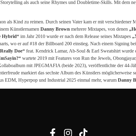
Storytelling als auch seine Rhymes und Doubletime-Skills. Mit dem
n als Kind zu reimen. Durch seinen Vater kam er mit verschiedener M
seinem Künstlernamen
Danny
Brown
mehrere Mixtapes, von denen
„H
 Hybrid“
im Jahr 2010 wurde er nach dem Release seines Mixtapes
„
arts, wo er auf #18 der Billboard 200 einstieg. Nach einem Signing b
Really Doe“
feat. Kendrick Lamar, Ab-Soul & Earl Sweatshirt wurde
mSayin?“
wartete 2019 mit Features von Run the Jewels, Obongjay
Kollaboalbum mit JPEGMAFIA (beide 2023), veröffentlichte der 44-J
erfreude markiert das sechste Album des Künstlers möglicherweise s
 aus EDM, Hyperpop und Industrial 2025 einmal mehr, warum
Danny 