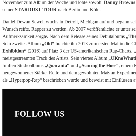
November zum Album der Woche und lobte sowohl
Danny
Browns
seiner
STARDUST
TOUR
nach Berlin und Köln.
Daniel Dewan Sewell wuchs in Detroit, Michigan auf und begann scho
Wunsch reifte, Rapper zu werden. Ab 2007 veröffentlichte er unter 
Aufmerksamkeit sorgte. Nach dem Release seines Debütalbums
„The
Sein zweites Album
„Old“
brachte ihn 2013 zum ersten Mal in die Ch
Exhibition“
(2016) auf Platz 3 der US-amerikanischen Rap-Charts.
„
meistgestreamten Track des Artists. Sein viertes Album
„UKnoWhatI
fünften Studioalbums
„Quaranta“
und
„Scaring the Hoes“
, einem 
neugewonnener Stärke, Reife und dem gewohnten Maß an Experimenti
als „Hyperpop-Rap“ beschrieben wurde und beweist mit Einflüssen
FOLLOW US