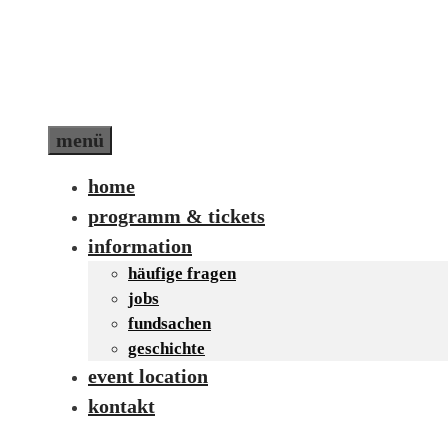
Zum
Inhalt
springen
menü
home
programm & tickets
information
häufige fragen
jobs
fundsachen
geschichte
event location
kontakt