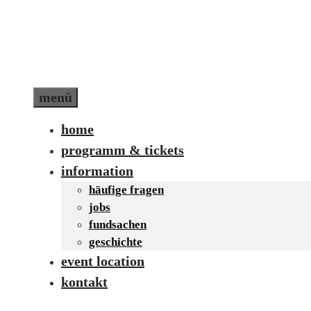
Zum
Inhalt
springen
menü
home
programm & tickets
information
häufige fragen
jobs
fundsachen
geschichte
event location
kontakt