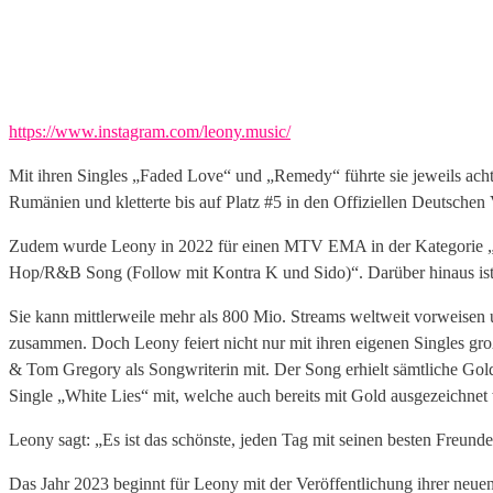
https://www.instagram.com/leony.music/
Mit ihren Singles „Faded Love“ und „Remedy“ führte sie jeweils acht
Rumänien und kletterte bis auf Platz #5 in den Offiziellen Deutschen 
Zudem wurde Leony in 2022 für einen MTV EMA in der Kategorie „Be
Hop/R&B Song (Follow mit Kontra K und Sido)“. Darüber hinaus ist si
Sie kann mittlerweile mehr als 800 Mio. Streams weltweit vorweisen 
zusammen. Doch Leony feiert nicht nur mit ihren eigenen Singles gro
& Tom Gregory als Songwriterin mit. Der Song erhielt sämtliche Gol
Single „White Lies“ mit, welche auch bereits mit Gold ausgezeichnet
Leony sagt: „Es ist das schönste, jeden Tag mit seinen besten Freund
Das Jahr 2023 beginnt für Leony mit der Veröffentlichung ihrer neuen 