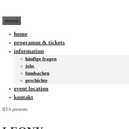
menü
home
programm & tickets
information
häufige fragen
jobs
fundsachen
geschichte
event location
kontakt
BTA presents: