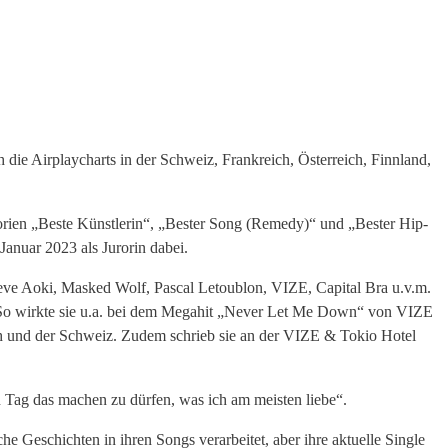
die Airplaycharts in der Schweiz, Frankreich, Österreich, Finnland,
ien „Beste Künstlerin“, „Bester Song (Remedy)“ und „Bester Hip-
Januar 2023 als Jurorin dabei.
teve Aoki, Masked Wolf, Pascal Letoublon, VIZE, Capital Bra u.v.m.
er. So wirkte sie u.a. bei dem Megahit „Never Let Me Down“ von VIZE
ch und der Schweiz. Zudem schrieb sie an der VIZE & Tokio Hotel
n Tag das machen zu dürfen, was ich am meisten liebe“.
he Geschichten in ihren Songs verarbeitet, aber ihre aktuelle Single