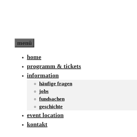
Zum
Inhalt
springen
menü
home
programm & tickets
information
häufige fragen
jobs
fundsachen
geschichte
event location
kontakt