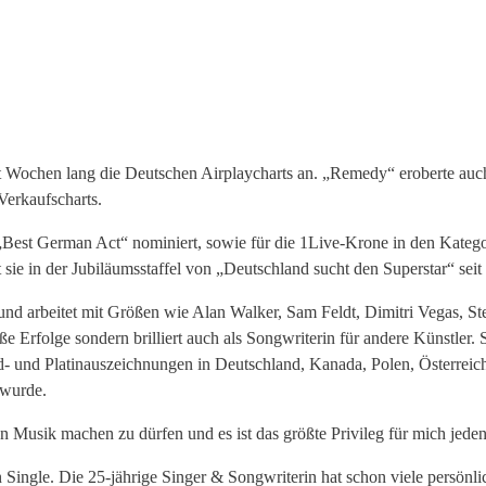
 Wochen lang die Deutschen Airplaycharts an. „Remedy“ eroberte auch 
Verkaufscharts.
st German Act“ nominiert, sowie für die 1Live-Krone in den Kategor
e in der Jubiläumsstaffel von „Deutschland sucht den Superstar“ seit 
und arbeitet mit Größen wie Alan Walker, Sam Feldt, Dimitri Vegas, S
ße Erfolge sondern brilliert auch als Songwriterin für andere Künstl
d- und Platinauszeichnungen in Deutschland, Kanada, Polen, Österrei
 wurde.
en Musik machen zu dürfen und es ist das größte Privileg für mich jede
Single. Die 25-jährige Singer & Songwriterin hat schon viele persönlic